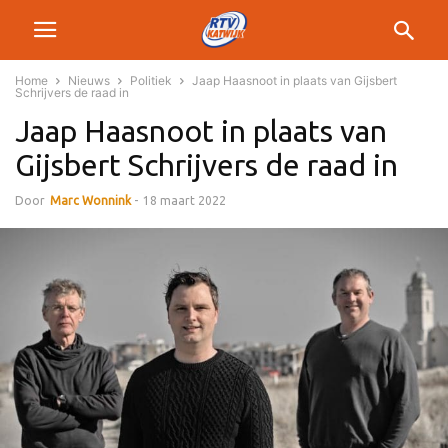
Home
Nieuws
Politiek
Jaap Haasnoot in plaats van Gijsbert
Schrijvers de raad in
Jaap Haasnoot in plaats van
Gijsbert Schrijvers de raad in
Door
Marc Wonnink
-
18 maart 2022