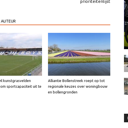
prioriteitenlijst
 AUTEUR
l kunstgrasvelden
Alliantie Bollenstreek roept op tot
om sportcapaciteit uit te
regionale keuzes over woningbouw
en bollengronden