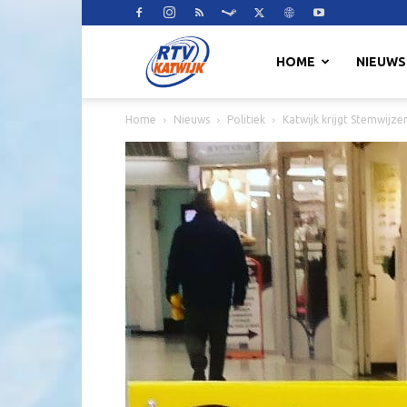
RTV
HOME
NIEUWS
Home
Nieuws
Politiek
Katwijk krijgt Stemwijz
Katwijk