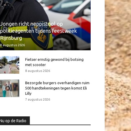
Jongen richt neppistool op
politieagenten tijdens feestweek
Rijnsburg
8 augustus 2026
Fietser ernstig gewond bij botsing
met scooter
8 augustus 2026
Bezorgde burgers overhandigen ruim
500 handtekeningen tegen komst Eli
Lilly
7 augustus 2026
Nu op de Radio