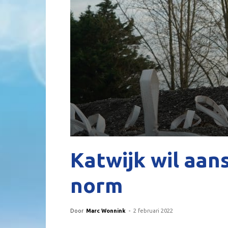
Katwijk wil aan
norm
Door
Marc Wonnink
-
2 februari 2022