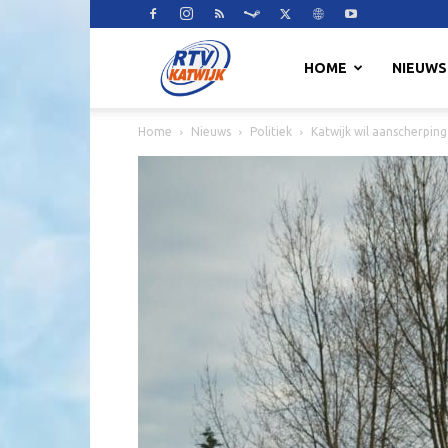
RTV
HOME
NIEUWS
Home
Nieuws
Politiek
Katwijk wil aanscherpi
Katwijk