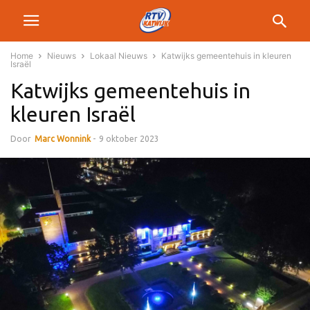
Home
Nieuws
Lokaal Nieuws
Katwijks gemeentehuis in kleuren
Israël
Katwijks gemeentehuis in
kleuren Israël
Door
Marc Wonnink
-
9 oktober 2023