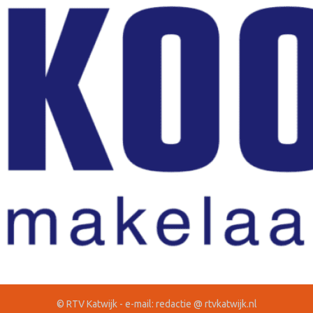
© RTV Katwijk - e-mail: redactie @ rtvkatwijk.nl