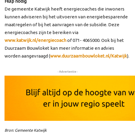
Hulp nodig
De gemeente Katwijk heeft energiecoaches die inwoners
kunnen adviseren bij het uitvoeren van energiebesparende
maatregelen of bij het aanvragen van de subsidie. Deze
energiecoaches zijn te bereiken via
www.katwijk.nl/energiecoac
h
of
071- 4065000. Ook bij het
Duurzaam Bouwloket kan meer informatie en advies
worden aangevraagd (
www.duurzaambouwloket.nl/K
atwijk
).
- Advertentie -
Bron: Gemeente Katwijk