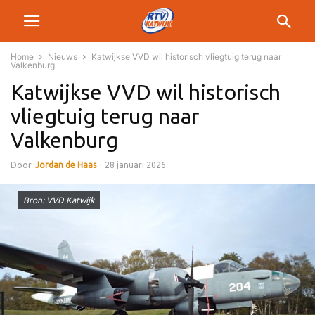
Home
Nieuws
Katwijkse VVD wil historisch vliegtuig terug naar
Valkenburg
Katwijkse VVD wil historisch
vliegtuig terug naar
Valkenburg
Door
Jordan de Haas
-
28 januari 2026
Bron: VVD Katwijk