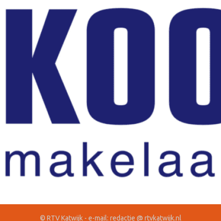
© RTV Katwijk - e-mail: redactie @ rtvkatwijk.nl