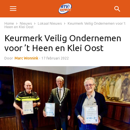
Home
Nieuws
Lokaal Nieuws
Keurmerk Veilig Ondernemen voor ’t
Heen en Klei Oost
Keurmerk Veilig Ondernemen
voor ’t Heen en Klei Oost
Door
Marc Wonnink
-
17 februari 2022