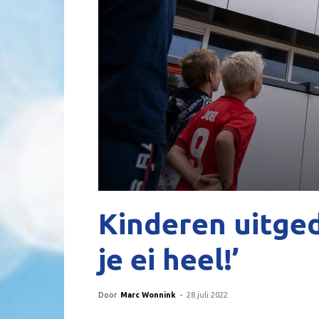
Kinderen uitged
je ei heel!’
Door
Marc Wonnink
-
28 juli 2022