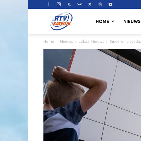
RTV
HOME
NIEUWS
Home
Nieuws
Lokaal Nieuws
Kinderen uitgedaag
Katwijk