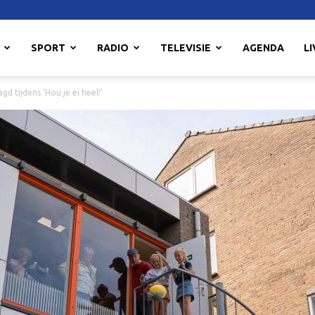
SPORT
RADIO
TELEVISIE
AGENDA
LI
d tijdens ‘Hou je ei heel!’