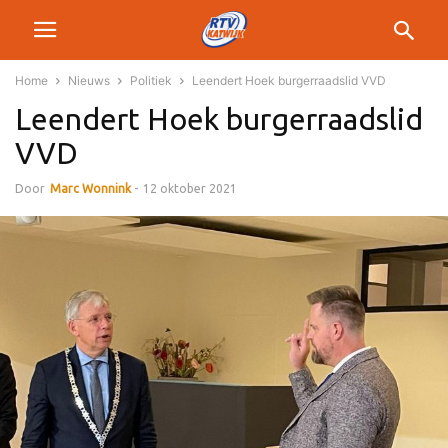
Home
Nieuws
Politiek
Leendert Hoek burgerraadslid VVD
Leendert Hoek burgerraadslid
VVD
Door
Marc Wonnink
-
12 oktober 2021