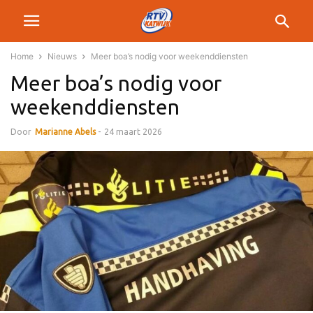
Home
Nieuws
Meer boa’s nodig voor weekenddiensten
Meer boa’s nodig voor
weekenddiensten
Door
Marianne Abels
-
24 maart 2026