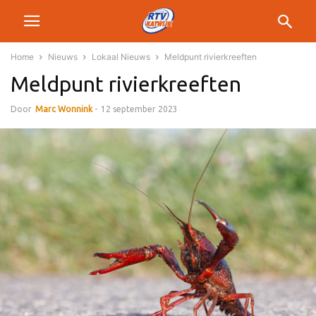
Home
Nieuws
Lokaal Nieuws
Meldpunt rivierkreeften
Meldpunt rivierkreeften
Door
Marc Wonnink
-
12 september 2023