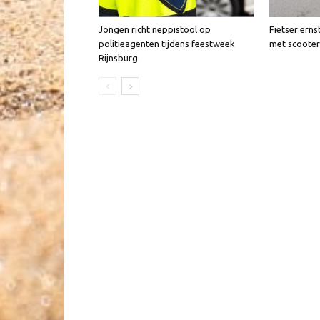
Jongen richt neppistool op
Fietser erns
politieagenten tijdens feestweek
met scooter
Rijnsburg