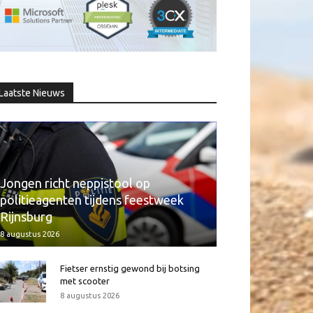
Laatste Nieuws
Jongen richt neppistool op
politieagenten tijdens feestweek
Rijnsburg
8 augustus 2026
Fietser ernstig gewond bij botsing
met scooter
8 augustus 2026