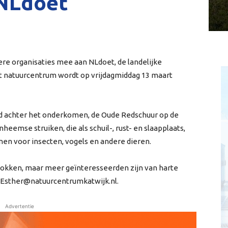
j NLdoet
ere organisaties mee aan NLdoet, de landelijke
 het natuurcentrum wordt op vrijdagmiddag 13 maart
gd achter het onderkomen, de Oude Redschuur op de
heemse struiken, die als schuil-, rust- en slaapplaats,
en voor insecten, vogels en andere dieren.
rtblokken, maar meer geïnteresseerden zijn van harte
ia Esther@natuurcentrumkatwijk.nl.
Advertentie