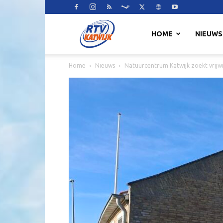
RTV
HOME
NIEUWS
Home
Nieuws
Natuurcentrum Katwijk zoekt vrijwil
Katwijk