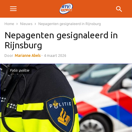
Home
Nieuws
Nepagenten gesignaleerd in Rijnsburg
Nepagenten gesignaleerd in
Rijnsburg
Door
Marianne Abels
-
4 maart 2026
Foto: politie