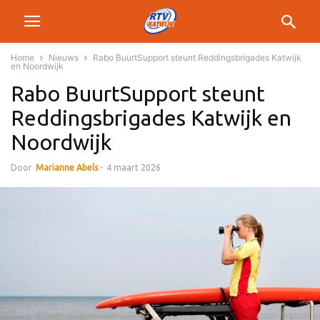
Home
Nieuws
Rabo BuurtSupport steunt Reddingsbrigades Katwijk
en Noordwijk
Rabo BuurtSupport steunt
Reddingsbrigades Katwijk en
Noordwijk
Door
Marianne Abels
-
4 maart 2026