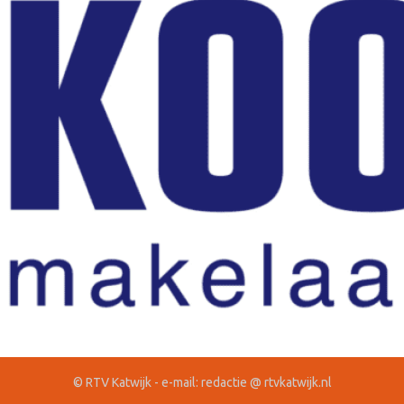
© RTV Katwijk - e-mail: redactie @ rtvkatwijk.nl