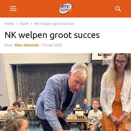
Home
Sport
NK welpen groot succes
NK welpen groot succes
Door
Marc Wonnink
-
13 mei 2025