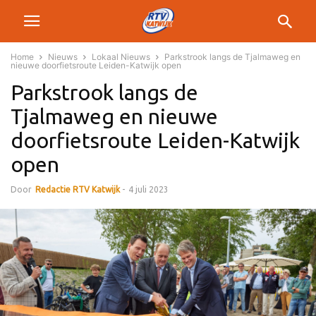
Home
Nieuws
Lokaal Nieuws
Parkstrook langs de Tjalmaweg en
nieuwe doorfietsroute Leiden-Katwijk open
Parkstrook langs de
Tjalmaweg en nieuwe
doorfietsroute Leiden-Katwijk
open
Door
Redactie RTV Katwijk
-
4 juli 2023