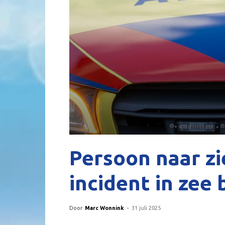
Persoon naar zi
incident in zee 
Door
Marc Wonnink
-
31 juli 2025