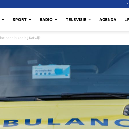
d
SPORT
RADIO
TELEVISIE
AGENDA
LI
ncident in zee bij Katwijk