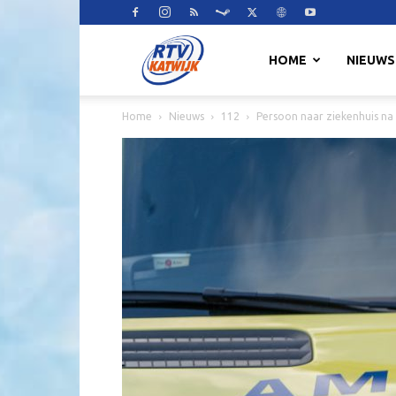
RTV
HOME
NIEUWS
Home
Nieuws
112
Persoon naar ziekenhuis na i
Katwijk