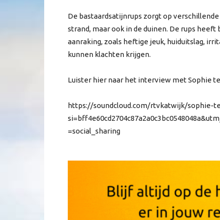
De bastaardsatijnrups zorgt op verschillende 
strand, maar ook in de duinen. De rups heeft
aanraking, zoals heftige jeuk, huiduitslag, ir
kunnen klachten krijgen.
Luister hier naar het interview met Sophie 
https://soundcloud.com/rtvkatwijk/sophie-t
si=bff4e60cd2704c87a2a0c3bc0548048a&ut
=social_sharing