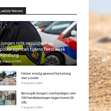
Laatste Nieuws
Jongen richt neppistool op
politieagenten tijdens feestweek
Rijnsburg
8 augustus 2026
Fietser ernstig gewond bij botsing
met scooter
8 augustus 2026
Bezorgde burgers overhandigen ruim
500 handtekeningen tegen komst Eli
Lilly
7 augustus 2026