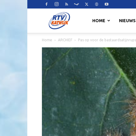
RTV
HOME
NIEUWS
Home
ARCHIEF
Pas op voor de bastaardsatijnrups
Katwijk