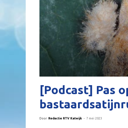
[Podcast] Pas o
bastaardsatijnr
Door
Redactie RTV Katwijk
-
7 mei 2023