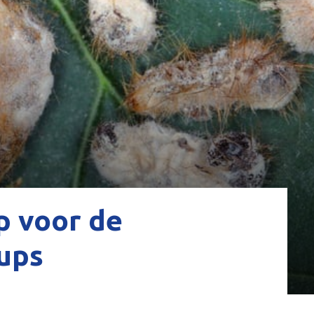
p voor de
ups