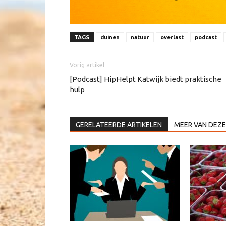
TAGS
duinen
natuur
overlast
podcast
Vorig artikel
[Podcast] HipHelpt Katwijk biedt praktische
hulp
GERELATEERDE ARTIKELEN
MEER VAN DEZE