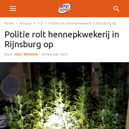
Home
Nieuws
112
Politie rolt hennepkwekerij in Rijnsburg op
Politie rolt hennepkwekerij in
Rijnsburg op
Door
Marc Wonnink
-
24 februari 2021