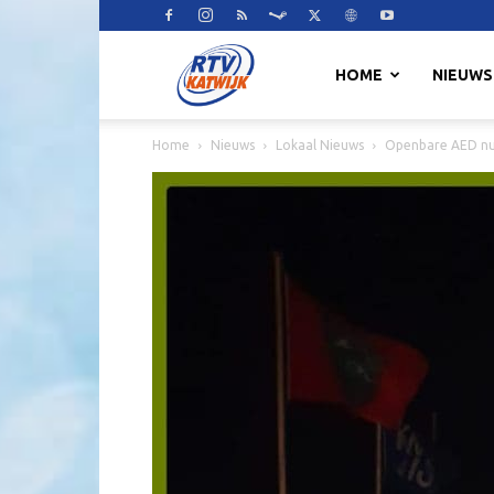
RTV
HOME
NIEUWS
Home
Nieuws
Lokaal Nieuws
Openbare AED nu
Katwijk