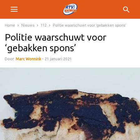
Home
Nieuws
112
Politie waarschuwt voor ‘gebakken spons’
Politie waarschuwt voor
‘gebakken spons’
Door
Marc Wonnink
-
21 januari 2021