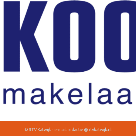
© RTV Katwijk - e-mail: redactie @ rtvkatwijk.nl