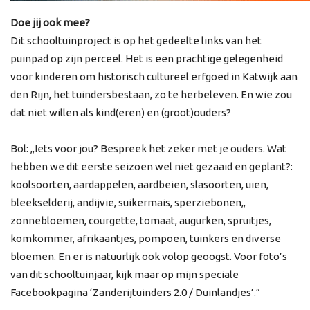
Doe jij ook mee?
Dit schooltuinproject is op het gedeelte links van het
puinpad op zijn perceel. Het is een prachtige gelegenheid
voor kinderen om historisch cultureel erfgoed in Katwijk aan
den Rijn, het tuindersbestaan, zo te herbeleven. En wie zou
dat niet willen als kind(eren) en (groot)ouders?
Bol: ,,Iets voor jou? Bespreek het zeker met je ouders. Wat
hebben we dit eerste seizoen wel niet gezaaid en geplant?:
koolsoorten, aardappelen, aardbeien, slasoorten, uien,
bleekselderij, andijvie, suikermais, sperziebonen,,
zonnebloemen, courgette, tomaat, augurken, spruitjes,
komkommer, afrikaantjes, pompoen, tuinkers en diverse
bloemen. En er is natuurlijk ook volop geoogst. Voor foto’s
van dit schooltuinjaar, kijk maar op mijn speciale
Facebookpagina ‘Zanderijtuinders 2.0 / Duinlandjes’.”