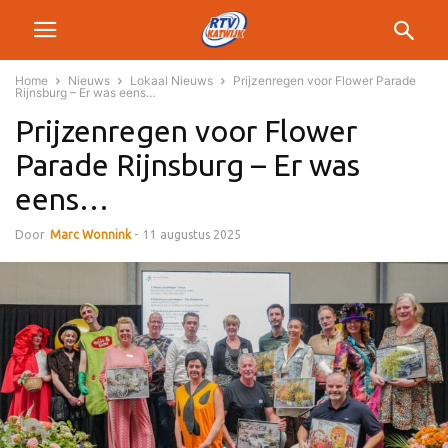
Home
Nieuws
Lokaal Nieuws
Prijzenregen voor Flower Parade
Rijnsburg – Er was eens…
Prijzenregen voor Flower
Parade Rijnsburg – Er was
eens…
Door
Marc Wonnink
-
11 augustus 2025