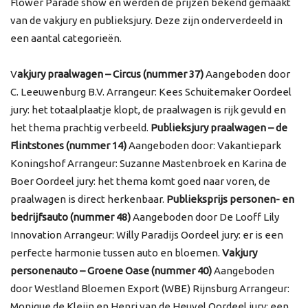
Flower Parade show en werden de prijzen bekend gemaakt
van de vakjury en publieksjury. Deze zijn onderverdeeld in
een aantal categorieën.
V
akjury praalwagen – Circus (nummer 37)
Aangeboden door
C. Leeuwenburg B.V. Arrangeur: Kees Schuitemaker Oordeel
jury: het totaalplaatje klopt, de praalwagen is rijk gevuld en
het thema prachtig verbeeld.
Publieksjury praalwagen – de
Flintstones (nummer 14)
Aangeboden door: Vakantiepark
Koningshof Arrangeur: Suzanne Mastenbroek en Karina de
Boer Oordeel jury: het thema komt goed naar voren, de
praalwagen is direct herkenbaar.
Publieksprijs personen- en
bedrijfsauto (nummer 48)
Aangeboden door De Looff Lily
Innovation Arrangeur: Willy Paradijs Oordeel jury: er is een
perfecte harmonie tussen auto en bloemen.
Vakjury
personenauto – Groene Oase
(nummer 40)
Aangeboden
door Westland Bloemen Export (WBE) Rijnsburg Arrangeur:
Monique de Kleijn en Henri van de Heuvel Oordeel jury: een