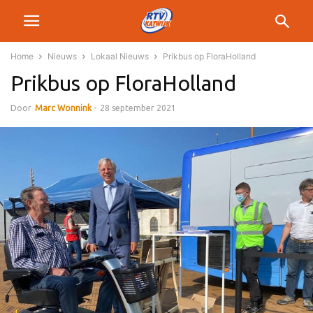
Home
Nieuws
Lokaal Nieuws
Prikbus op FloraHolland
Prikbus op FloraHolland
Door
Marc Wonnink
-
28 september 2021