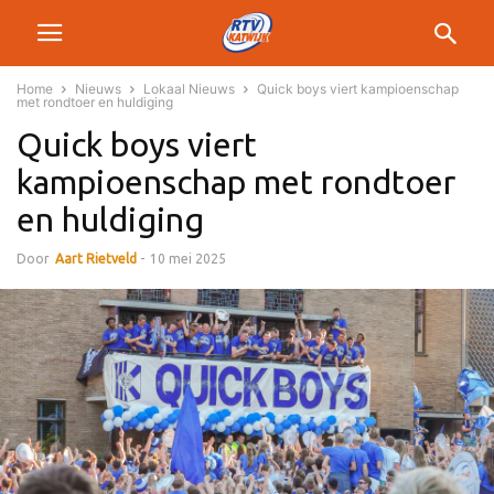
Home
Nieuws
Lokaal Nieuws
Quick boys viert kampioenschap
met rondtoer en huldiging
Quick boys viert
kampioenschap met rondtoer
en huldiging
Door
Aart Rietveld
-
10 mei 2025