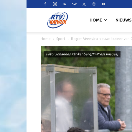
RTV
HOME
NIEUWS
Home
Sport
Rogier Veenstra nieuwe trainer van 
Katwijk
Foto: Johannes Klinkenberg/ImPress Images)