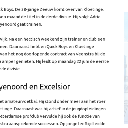
ck Boys. De 38-jarige Zeeuw komt over van Kloetinge.
n maand de titel in de derde divisie. Hij volgt Adrie
eyenoord gaat trainen.
ijk.
Na een hectisch weekend zijn trainer en club een
en. Daarnaast hebben Quick Boys en Kloetinge
an het nog doorlopende contract van Veenstra bij de
 amper genieten. Hij leidt op maandag 22 juni de eerste
de divisie.
enoord en Excelsior
 het amateurvoetbal. Hij stond onder meer aan het roer
tinge. Daarnaast was hij actief in de jeugdopleidingen
otterdamse profclub vervulde hij ook de functie van
tra aansprekende successen. Op jonge leeftijd leidde