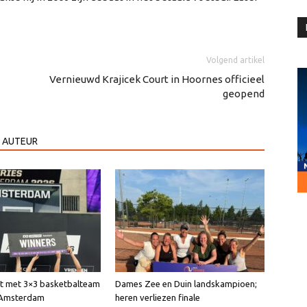
Volgend artikel
Vernieuwd Krajicek Court in Hoornes officieel
geopend
 AUTEUR
int met 3×3 basketbalteam
Dames Zee en Duin landskampioen;
n Amsterdam
heren verliezen finale