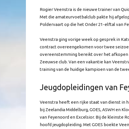
Rogier Veenstra is de nieuwe trainer van Qui
Met die amateurvoetbalclub pakte hij afgelope
Poldervaart op die het Onder 21-elftal van F
Veenstra ging vorige week op gesprek in Katw
contract overeengekomen voor twee seizoen
overeenstemming bereikt over het afkopen v
Zeeuwse club. Van een vakantie kan Veenstra
training van de huidige kampioen van de twee
Jeugdopleidingen van Fey
Veenstra heeft een rijke staat van dienst in
bij Zeelandia Middelburg, GOES, ASWH en Kloe
van Feyenoord en Excelsior. Bij de kleinste R
hoofd jeugdopleiding. Met GOES boekte Veens