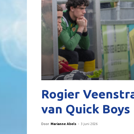
Rogier Veenstra
van Quick Boys
Door
Marianne Abels
-
3 juni 2026