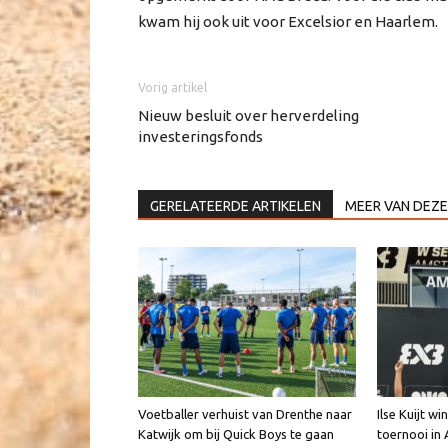
kwam hij ook uit voor Excelsior en Haarlem.
Vorig artikel
Nieuw besluit over herverdeling
investeringsfonds
GERELATEERDE ARTIKELEN
MEER VAN DEZE
Voetballer verhuist van Drenthe naar
Ilse Kuijt w
Katwijk om bij Quick Boys te gaan
toernooi i