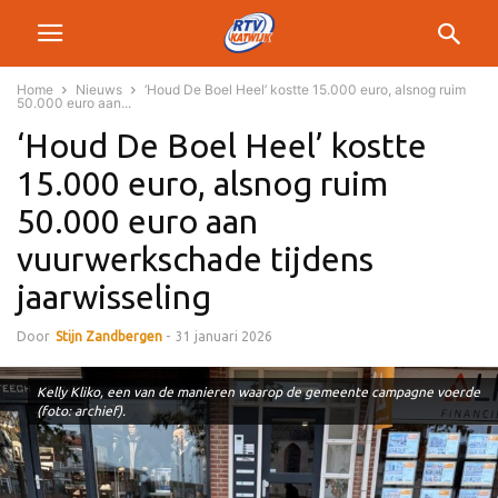
Home
Nieuws
‘Houd De Boel Heel’ kostte 15.000 euro, alsnog ruim
50.000 euro aan...
‘Houd De Boel Heel’ kostte
15.000 euro, alsnog ruim
50.000 euro aan
vuurwerkschade tijdens
jaarwisseling
Door
Stijn Zandbergen
-
31 januari 2026
Kelly Kliko, een van de manieren waarop de gemeente campagne voerde
(foto: archief).