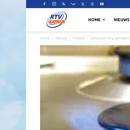
RTV
HOME
NIEUWS
Home
Nieuws
Politiek
Samenwerking gemeenten
Katwijk