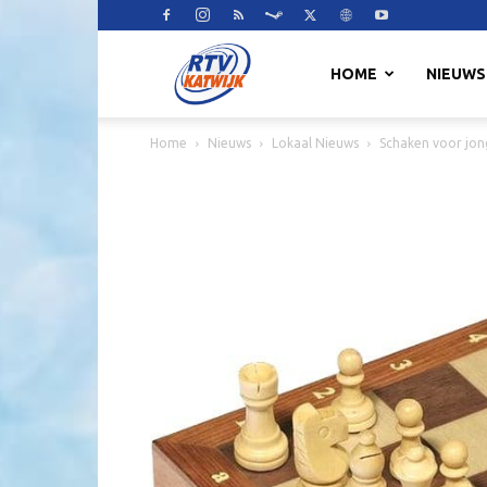
RTV
HOME
NIEUWS
Home
Nieuws
Lokaal Nieuws
Schaken voor jong
Katwijk