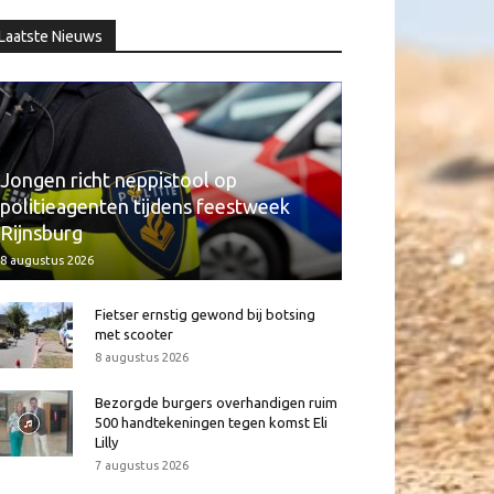
Laatste Nieuws
Jongen richt neppistool op
politieagenten tijdens feestweek
Rijnsburg
8 augustus 2026
Fietser ernstig gewond bij botsing
met scooter
8 augustus 2026
Bezorgde burgers overhandigen ruim
500 handtekeningen tegen komst Eli
Lilly
7 augustus 2026