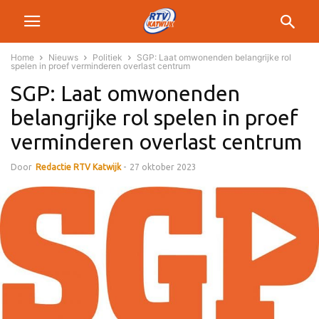
Home
Nieuws
Politiek
SGP: Laat omwonenden belangrijke rol
spelen in proef verminderen overlast centrum
SGP: Laat omwonenden
belangrijke rol spelen in proef
verminderen overlast centrum
Door
Redactie RTV Katwijk
-
27 oktober 2023