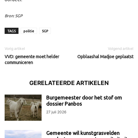
Bron: SGP
TAGS
politie
SGP
Vorig artikel
Volgend artikel
VVD: gemeente moet helder
Opblaashal Madjoe geplaatst
communiceren
GERELATEERDE ARTIKELEN
Burgemeester door het stof om
dossier Panbos
27 juli 2026
Gemeente wil kunstgrasvelden