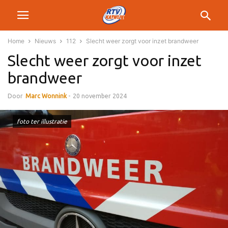
Home
Nieuws
112
Slecht weer zorgt voor inzet brandweer
Slecht weer zorgt voor inzet
brandweer
Door
Marc Wonnink
-
20 november 2024
foto ter illustratie