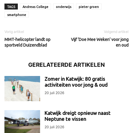
TAGS
Andreas College
onderwijs
pieter groen
smartphone
Vorig artikel
Volgend artikel
MMT-helicopter landt op
Vijf ‘Doe Mee Weken’ voor jong
sportveld Duizendblad
en oud
GERELATEERDE ARTIKELEN
Zomer in Katwijk: 80 gratis
activiteiten voor jong & oud
20 juli 2026
Katwijk dreigt opnieuw naast
Neptune te vissen
20 juli 2026