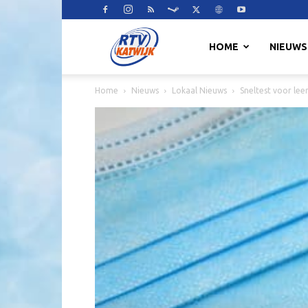
RTV
HOME
NIEUWS
Home
Nieuws
Lokaal Nieuws
Sneltest voor le
Katwijk