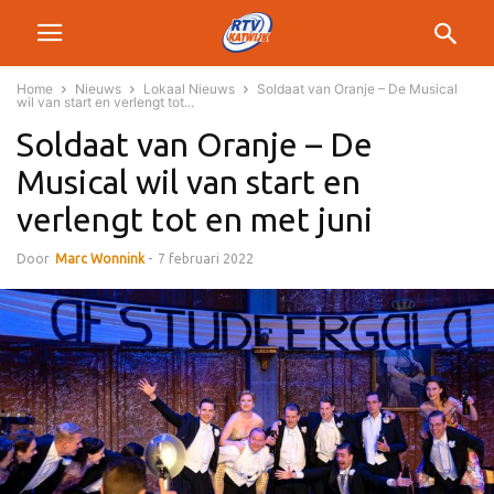
Home
Nieuws
Lokaal Nieuws
Soldaat van Oranje – De Musical
wil van start en verlengt tot...
Soldaat van Oranje – De
Musical wil van start en
verlengt tot en met juni
Door
Marc Wonnink
-
7 februari 2022