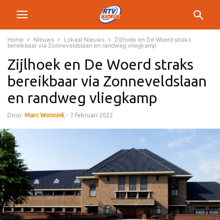
Home
Nieuws
Lokaal Nieuws
Zijlhoek en De Woerd straks
bereikbaar via Zonneveldslaan en randweg vliegkamp
Zijlhoek en De Woerd straks
bereikbaar via Zonneveldslaan
en randweg vliegkamp
Door
Marc Wonnink
-
7 februari 2022