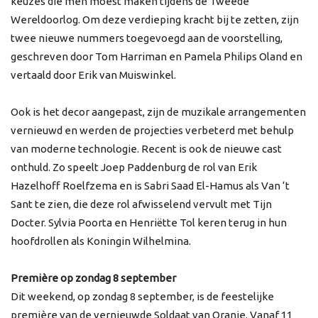
keuzes die men moest maken tijdens de Tweede
Wereldoorlog. Om deze verdieping kracht bij te zetten, zijn
twee nieuwe nummers toegevoegd aan de voorstelling,
geschreven door Tom Harriman en Pamela Philips Oland en
vertaald door Erik van Muiswinkel.
Ook is het decor aangepast, zijn de muzikale arrangementen
vernieuwd en werden de projecties verbeterd met behulp
van moderne technologie. Recent is ook de nieuwe cast
onthuld. Zo speelt Joep Paddenburg de rol van Erik
Hazelhoff Roelfzema en is Sabri Saad El-Hamus als Van ‘t
Sant te zien, die deze rol afwisselend vervult met Tijn
Docter. Sylvia Poorta en Henriëtte Tol keren terug in hun
hoofdrollen als Koningin Wilhelmina.
Première op zondag 8 september
Dit weekend, op zondag 8 september, is de feestelijke
première van de vernieuwde Soldaat van Oranje. Vanaf 11