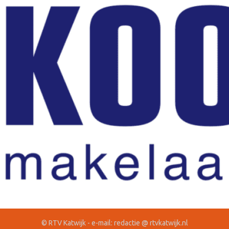
© RTV Katwijk - e-mail: redactie @ rtvkatwijk.nl