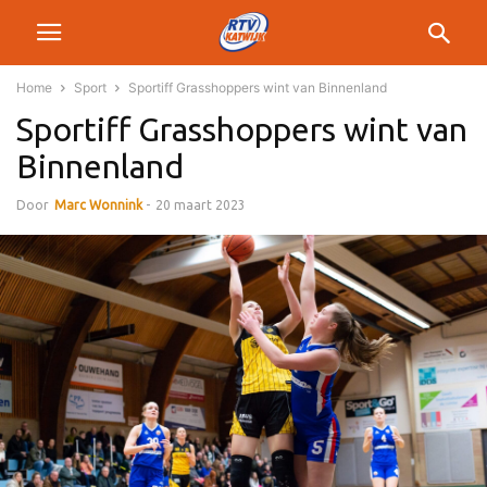
Home
Sport
Sportiff Grasshoppers wint van Binnenland
Sportiff Grasshoppers wint van
Binnenland
Door
Marc Wonnink
-
20 maart 2023