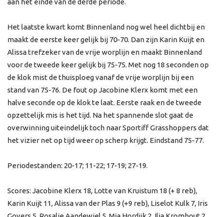
aan het einde van de derde periode.
Het laatste kwart komt Binnenland nog wel heel dichtbij en
maakt de eerste keer gelijk bij 70-70. Dan zijn Karin Kuijt en
Alissa trefzeker van de vrije worplijn en maakt Binnenland
voor de tweede keer gelijk bij 75-75. Met nog 18 seconden op
de klok mist de thuisploeg vanaf de vrije worplijn bij een
stand van 75-76. De fout op Jacobine Klerx komt met een
halve seconde op de klok te laat. Eerste raak en de tweede
opzettelijk mis is het tijd. Na het spannende slot gaat de
overwinning uiteindelijk toch naar Sportiff Grasshoppers dat
het vizier net op tijd weer op scherp krijgt. Eindstand 75-77.
Periodestanden: 20-17; 11-22; 17-19; 27-19.
Scores: Jacobine Klerx 18, Lotte van Kruistum 18 (+ 8 reb),
Karin Kuijt 11, Alissa van der Plas 9 (+9 reb), Liselot Kulk 7, Iris
Govers 5, Rosalie Aandewiel 5, Mia Hordijk 2, Ilja Kromhout 2,