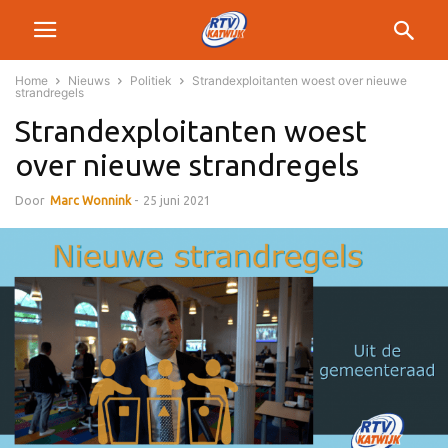
Home
Nieuws
Politiek
Strandexploitanten woest over nieuwe
strandregels
Strandexploitanten woest
over nieuwe strandregels
Door
Marc Wonnink
-
25 juni 2021