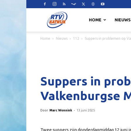
RTV
HOME
NIEUWS
Home
Nieuws
112
Suppers in problemen op V
Katwijk
Suppers in pro
Valkenburgse 
Door
Marc Wonnink
-
13 juni 2025
Twee suppers zijn donderdagmiddag 12 juni i