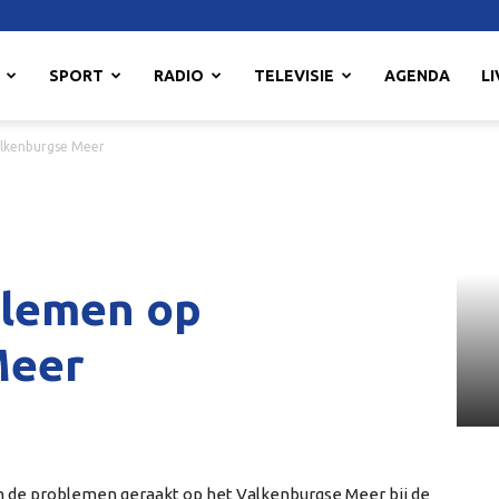
SPORT
RADIO
TELEVISIE
AGENDA
LI
alkenburgse Meer
blemen op
Meer
n de problemen geraakt op het Valkenburgse Meer bij de