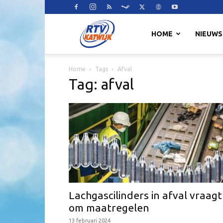
RTV
HOME
NIEUWS
Home
Tags
Afval
Katwijk
Tag: afval
Lachgascilinders in afval vraagt
om maatregelen
13 februari 2024