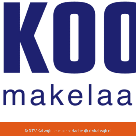
© RTV Katwijk - e-mail: redactie @ rtvkatwijk.nl