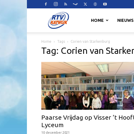
RTV
HOME
NIEUWS
Home
Tags
Corien van Starkenburg
Katwijk
Tag: Corien van Stark
Paarse Vrijdag op Visser ‘t Hoof
Lyceum
10 december 2021