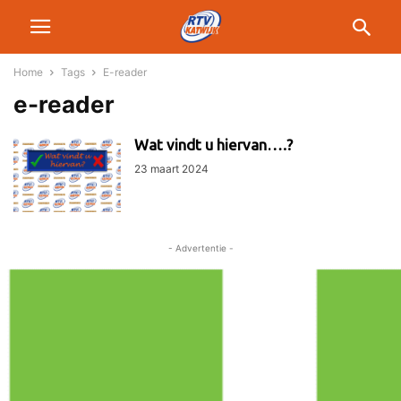
Home
Tags
E-reader
e-reader
Wat vindt u hiervan….?
23 maart 2024
- Advertentie -