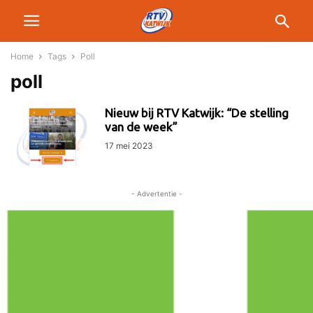
Home
Tags
Poll
poll
Nieuw bij RTV Katwijk: “De stelling
van de week”
17 mei 2023
- Advertentie -