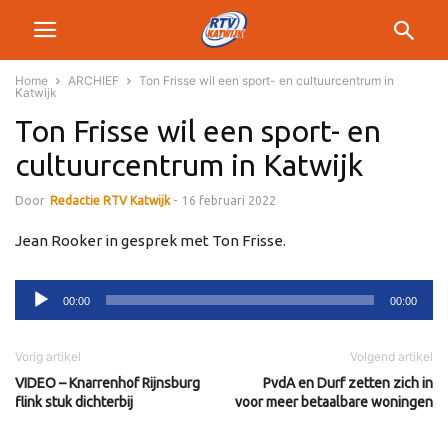
Home
ARCHIEF
Ton Frisse wil een sport- en cultuurcentrum in
Katwijk
Ton Frisse wil een sport- en
cultuurcentrum in Katwijk
Door
Redactie RTV Katwijk
-
16 februari 2022
Jean Rooker in gesprek met Ton Frisse.
Audiospeler
00:00
00:00
Vorig artikel
Volgend artikel
VIDEO – Knarrenhof Rijnsburg
PvdA en Durf zetten zich in
flink stuk dichterbij
voor meer betaalbare woningen