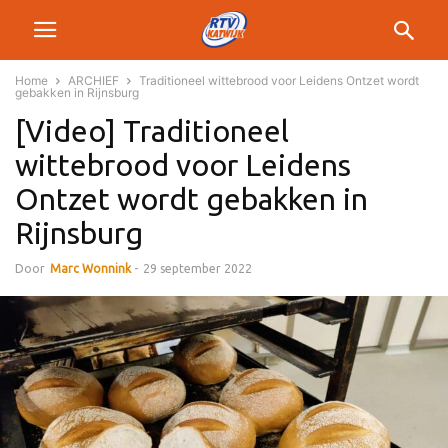
Home
ARCHIEF
Traditioneel wittebrood voor Leidens Ontzet wordt
gebakken in Rijnsburg
[Video] Traditioneel
wittebrood voor Leidens
Ontzet wordt gebakken in
Rijnsburg
Door
Marc Wonnink
-
29 september 2022