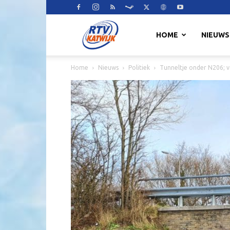
RTV
HOME
NIEUWS
Home
Nieuws
Politiek
Tunneltje onder N206; v
Katwijk