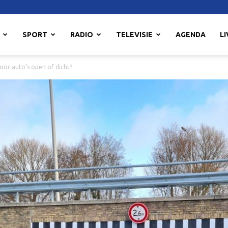
SPORT
RADIO
TELEVISIE
AGENDA
LI
oor auto’s open of dicht?