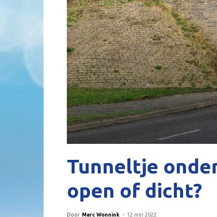
Tunneltje onder
open of dicht?
Door
Marc Wonnink
-
12 mei 2022