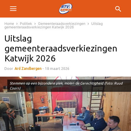
Home
Politiek
Gemeenteraadsverkiezingen
Uitslag
gemeenteraadsverkiezingen Katwijk 2026
Uitslag
gemeenteraadsverkiezingen
Katwijk 2026
Door
Ard Zandbergen
-
18 maart 2026
Stemmen op een bijzondere plek, molen de Gerechtigheid (foto: Ruud
Coorn)