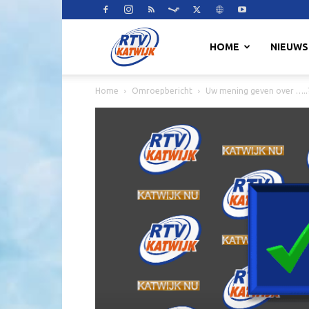
RTV
HOME
NIEUWS
Home
Omroepbericht
Uw mening geven over …..?
Katwijk