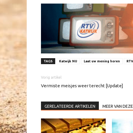
TAGS
Katwijk NU
Laat uw mening horen
RTV
Vorig artikel
Vermiste meisjes weer terecht [Update]
GERELATEERDE ARTIKELEN
MEER VAN DEZE