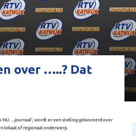
n over …..? Dat
 NU….journaal’, wordt er een stelling gelanceerd over
n lokaal of regionaal onderwerp.